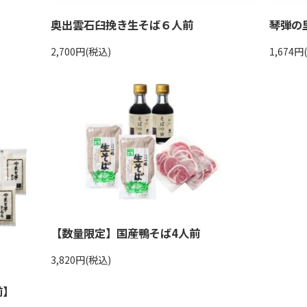
奥出雲石臼挽き生そば６人前
琴弾の里
2,700円(税込)
1,674円
【数量限定】国産鴨そば4人前
3,820円(税込)
前】