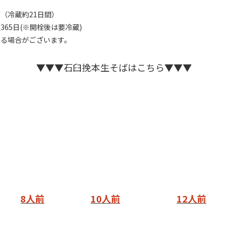
（冷蔵約21日間）
65日(※開栓後は要冷蔵)
なる場合がございます。
▼▼▼石臼挽本生そばはこちら▼▼▼
8人前
10人前
12人前