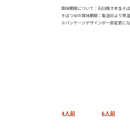
賞味期限について：石臼挽き本生そば
そばつゆの賞味期限：製造日より常温3
※パッケージデザインが一部変更に
4人前
6人前