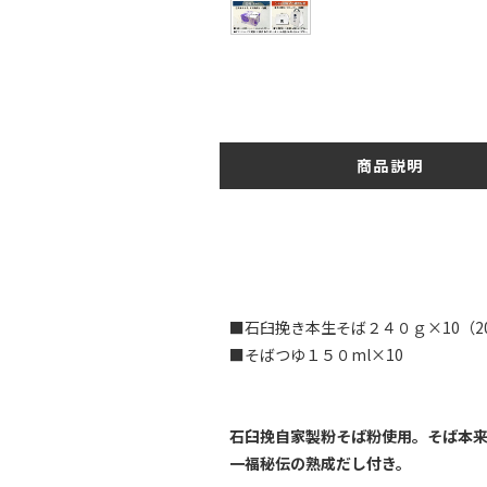
商品説明
■石臼挽き本生そば２４０ｇ×10（2
■そばつゆ１５０ml×10
石臼挽自家製粉そば粉使用。そば本
一福秘伝の熟成だし付き。