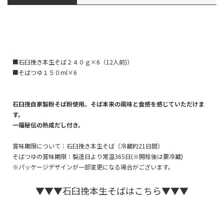
■石臼挽き本生そば２４０ｇ×6（12人前)）
■そばつゆ１５０ml×6
石臼挽自家製粉そば粉使用。そば本来の風味と食感を感じていただけま
す。
一福秘伝の熟成だし付き。
賞味期限について：石臼挽き本生そば（冷蔵約21日間）
そばつゆの賞味期限：製造日より常温365日(※開栓後は要冷蔵)
※パッケージデザインが一部変更になる場合がございます。
▼▼▼石臼挽本生そばはこちら▼▼▼