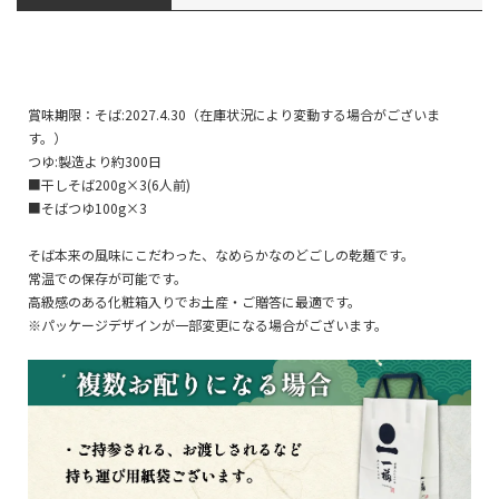
賞味期限：そば:2027.4.30（在庫状況により変動する場合がございま
す。）
つゆ:製造より約300日
■干しそば200g×3(6人前)
■そばつゆ100g×3
そば本来の風味にこだわった、なめらかなのどごしの乾麺です。
常温での保存が可能です。
高級感のある化粧箱入りでお土産・ご贈答に最適です。
※パッケージデザインが一部変更になる場合がございます。