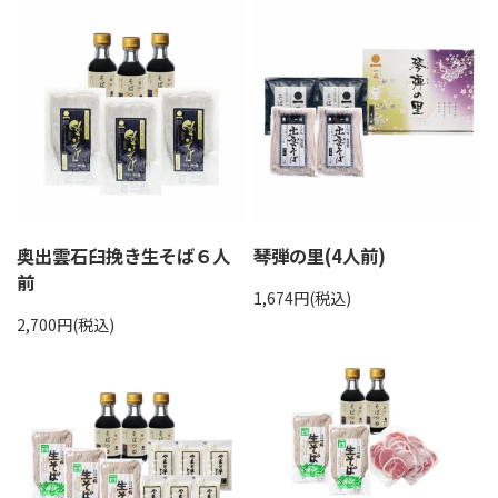
奥出雲石臼挽き生そば６人
琴弾の里(4人前)
前
1,674円(税込)
2,700円(税込)