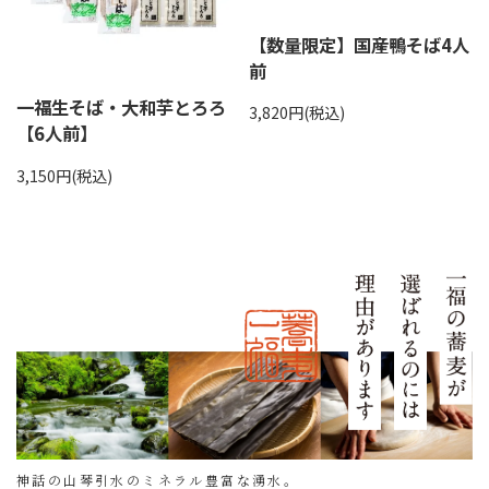
【数量限定】国産鴨そば4人
前
一福生そば・大和芋とろろ
3,820円(税込)
【6人前】
3,150円(税込)
神話の山琴引水のミネラル豊富な湧水。