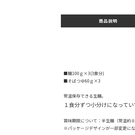
商品説明
■麺100ｇ×3(3食分)
■そばつゆ60ｇ×3
常温保存できる生麺。
１食分ずつ小分けになってい
賞味期限について：半生麺（常温約
※パッケージデザインが一部変更に