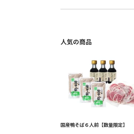
人気の商品
国産鴨そば６人前【数量限定】