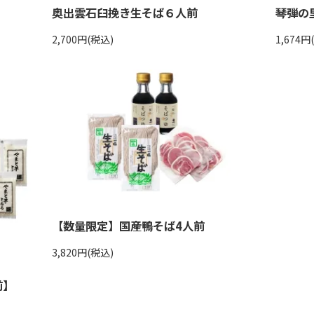
奥出雲石臼挽き生そば６人前
琴弾の里
2,700円(税込)
1,674円
【数量限定】国産鴨そば4人前
3,820円(税込)
前】