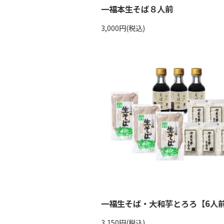
一福本生そば８人前
3,000円(税込)
一福生そば・大和芋とろろ【6人
3,150円(税込)