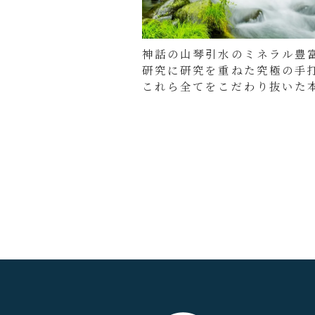
神話の山琴引水のミネラル豊
研究に研究を重ねた究極の手
これら全てをこだわり抜いた