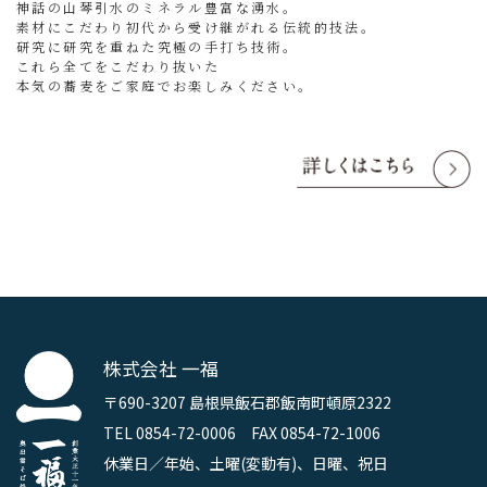
神話の山琴引水のミネラル豊富な湧水。
素材にこだわり初代から受け継がれる伝統的技法。
研究に研究を重ねた究極の手打ち技術。
これら全てをこだわり抜いた
本気の蕎麦をご家庭でお楽しみください。
株式会社 一福
〒690-3207 島根県飯石郡飯南町頓原2322
TEL 0854-72-0006 FAX 0854-72-1006
休業日／年始、土曜(変動有)、日曜、祝日