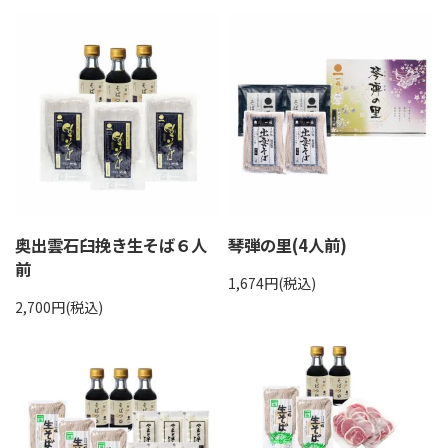
奥出雲石臼挽き生そば６人
琴弾の里(4人前)
前
1,674円(税込)
2,700円(税込)