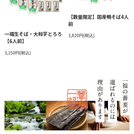
【数量限定】国産鴨そば4人
前
一福生そば・大和芋とろろ
3,820円(税込)
【6人前】
3,150円(税込)