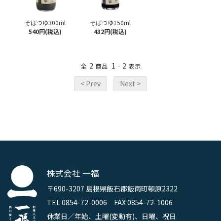
そばつゆ300ml
そばつゆ150ml
540円(税込)
432円(税込)
2
1
2
全
商品
-
表示
< Prev
Next >
株式会社 一福
〒690-3207 島根県飯石郡飯南町頓原2322
TEL 0854-72-0006 FAX 0854-72-1006
休業日／年始、土曜(変動有)、日曜、祝日